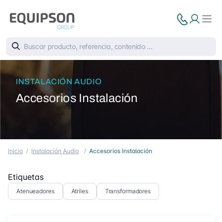
INSTALACIÓN AUDIO
Accesorios Instalación
Inicio
Instalación Audio
Accesorios Instalación
Etiquetas
Atenueadores
Atriles
Transformadores