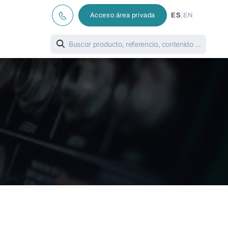
|
Acceso área privada
ES
EN