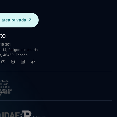
 área privada
to
16 301
, 14, Poligono Industrial
lla, 46460, España
ecto de
ha sido
o por el
marco del
EMPRESES
5