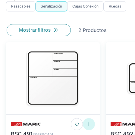
Pasacables
Señalización
Cajas Conexión
Ruedas
2 Productos
Mostrar filtros
BSC 491
BSC 492
#06BSC491