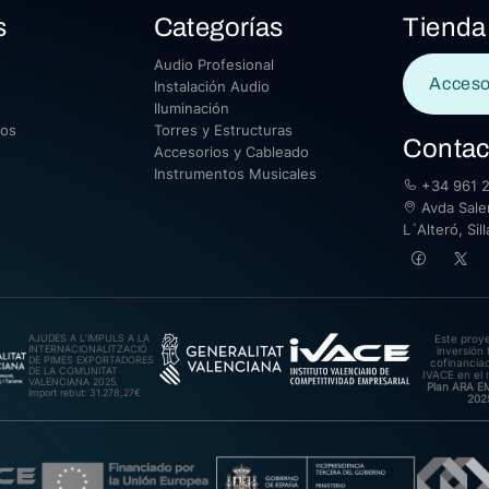
s
Categorías
Tienda
Audio Profesional
Acceso
Instalación Audio
Iluminación
sos
Torres y Estructuras
Contac
Accesorios y Cableado
Instrumentos Musicales
+34 961 2
Avda Saler
L´Alteró, Si
AJUDES A L’IMPULS A LA
Este proy
INTERNACIONALITZACIÓ
inversión 
DE PIMES EXPORTADORES
cofinanciad
DE LA COMUNITAT
IVACE en el 
VALENCIANA 2025.
Plan ARA 
Import rebut: 31.278,27€
202