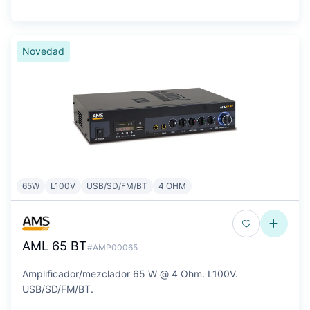
Novedad
65W
L100V
USB/SD/FM/BT
4 OHM
AML 65 BT
#AMP00065
Amplificador/mezclador 65 W @ 4 Ohm. L100V.
USB/SD/FM/BT.