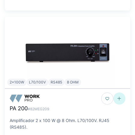
2x100W
L70/100V
RS485
8 OHM
PA 200
#82MEG209
Amplificador 2 x 100 W @ 8 Ohm. L70/100V. RJ45
(RS485).