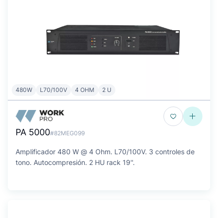
480W
L70/100V
4 OHM
2 U
PA 5000
#82MEG099
Amplificador 480 W @ 4 Ohm. L70/100V. 3 controles de
tono. Autocompresión. 2 HU rack 19''.