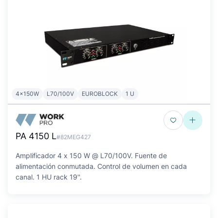
4x150W
L70/100V
EUROBLOCK
1 U
PA 4150 L
#82MEG427
Amplificador 4 x 150 W @ L70/100V. Fuente de
alimentación conmutada. Control de volumen en cada
canal. 1 HU rack 19''.