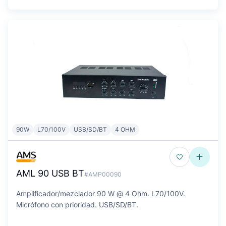
90W
L70/100V
USB/SD/BT
4 OHM
AML 90 USB BT
#AMP00090
Amplificador/mezclador 90 W @ 4 Ohm. L70/100V.
Micrófono con prioridad. USB/SD/BT.