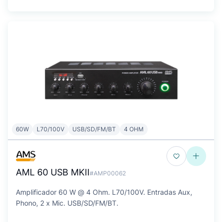
60W
L70/100V
USB/SD/FM/BT
4 OHM
AML 60 USB MKII
#AMP00062
Amplificador 60 W @ 4 Ohm. L70/100V. Entradas Aux,
Phono, 2 x Mic. USB/SD/FM/BT.