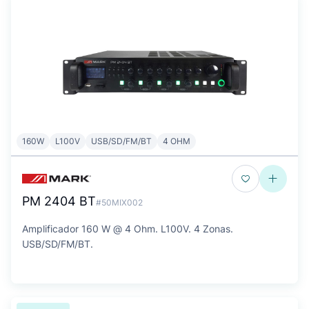
160W
L100V
USB/SD/FM/BT
4 OHM
PM 2404 BT
#50MIX002
Amplificador 160 W @ 4 Ohm. L100V. 4 Zonas.
USB/SD/FM/BT.