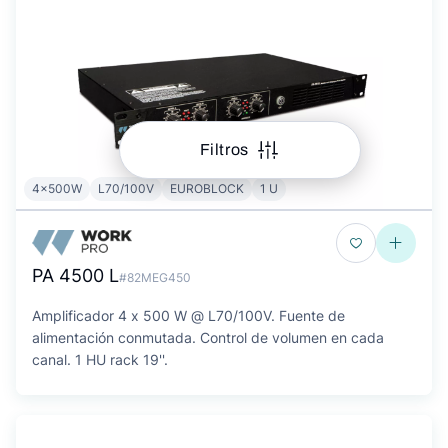
Filtros
4x500W
L70/100V
EUROBLOCK
1 U
PA 4500 L
#82MEG450
Amplificador 4 x 500 W @ L70/100V. Fuente de
alimentación conmutada. Control de volumen en cada
canal. 1 HU rack 19''.