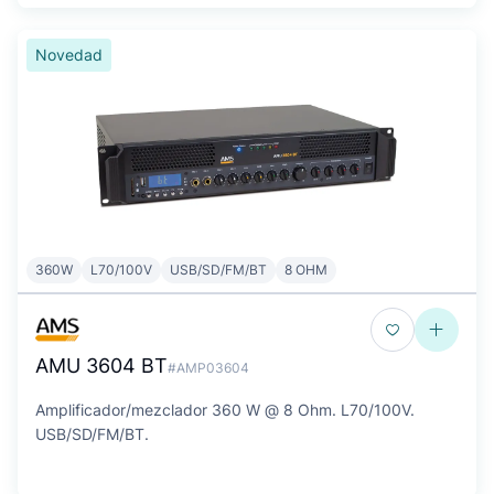
Novedad
360W
L70/100V
USB/SD/FM/BT
8 OHM
AMU 3604 BT
#AMP03604
Amplificador/mezclador 360 W @ 8 Ohm. L70/100V.
USB/SD/FM/BT.