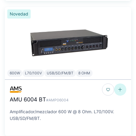
Novedad
600W
L70/100V
USB/SD/FM/BT
8 OHM
AMU 6004 BT
#AMP06004
Amplificador/mezclador 600 W @ 8 Ohm. L70/100V.
USB/SD/FM/BT.