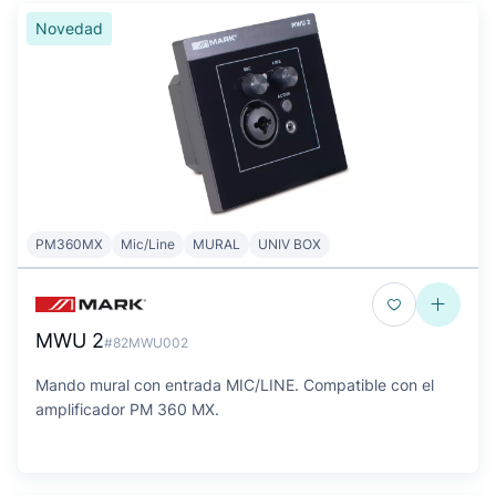
Novedad
PM360MX
Mic/Line
MURAL
UNIV BOX
MWU 2
#82MWU002
Mando mural con entrada MIC/LINE. Compatible con el
amplificador PM 360 MX.