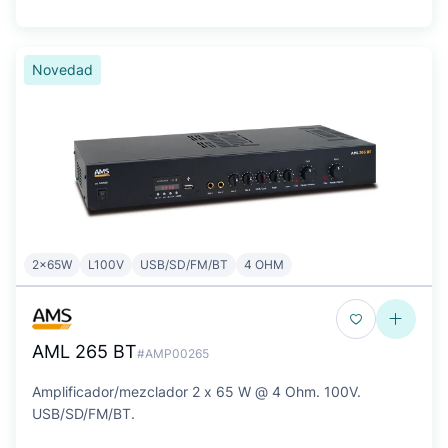
Novedad
2x65W
L100V
USB/SD/FM/BT
4 OHM
AML 265 BT
#AMP00265
Amplificador/mezclador 2 x 65 W @ 4 Ohm. 100V.
USB/SD/FM/BT.