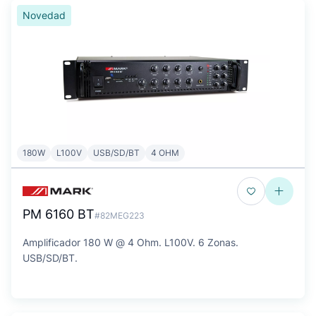
Novedad
180W
L100V
USB/SD/BT
4 OHM
PM 6160 BT
#82MEG223
Amplificador 180 W @ 4 Ohm. L100V. 6 Zonas.
USB/SD/BT.