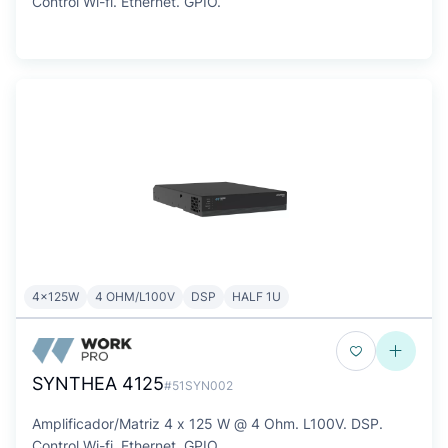
Control Wi-fi. Ethernet. GPIO.
4x125W
4 OHM/L100V
DSP
HALF 1U
SYNTHEA 4125
#51SYN002
Amplificador/Matriz 4 x 125 W @ 4 Ohm. L100V. DSP.
Control Wi-fi. Ethernet. GPIO.