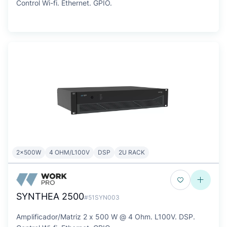
Control Wi-fi. Ethernet. GPIO.
2x500W
4 OHM/L100V
DSP
2U RACK
SYNTHEA 2500
#51SYN003
Amplificador/Matriz 2 x 500 W @ 4 Ohm. L100V. DSP.