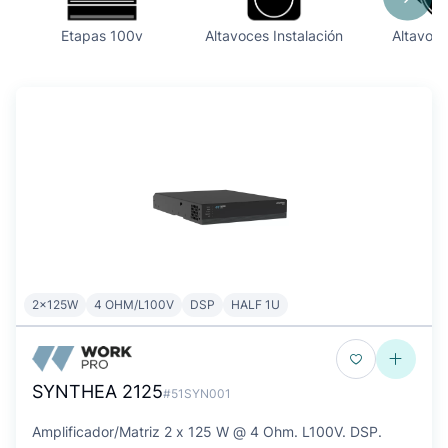
Etapas 100v
Altavoces Instalación
Altavoc
2x125W
4 OHM/L100V
DSP
HALF 1U
SYNTHEA 2125
#51SYN001
Amplificador/Matriz 2 x 125 W @ 4 Ohm. L100V. DSP.