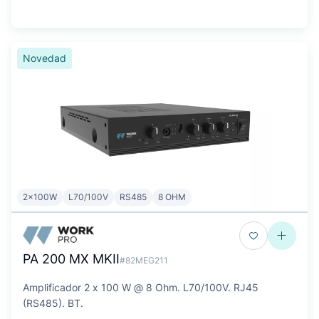
Novedad
2x100W
L70/100V
RS485
8 OHM
PA 200 MX MKII
#82MEG211
Amplificador 2 x 100 W @ 8 Ohm. L70/100V. RJ45
(RS485). BT.