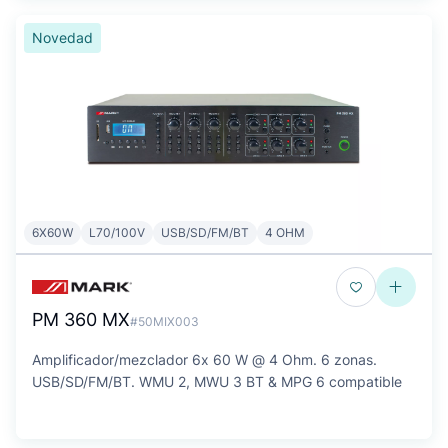
Novedad
6X60W
L70/100V
USB/SD/FM/BT
4 OHM
PM 360 MX
#50MIX003
Amplificador/mezclador 6x 60 W @ 4 Ohm. 6 zonas.
USB/SD/FM/BT. WMU 2, MWU 3 BT & MPG 6 compatible