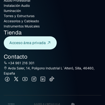
Audio Profesional
Instalación Audio
Iluminación
Torres y Estructuras
Accesorios y Cableado
Instrumentos Musicales
Tienda
Acceso área privada
Contacto
+34 961 216 301
Avda Saler, 14, Poligono Industrial L´Alteró, Silla, 46460,
España
AJUDES A L’IMPULS A LA