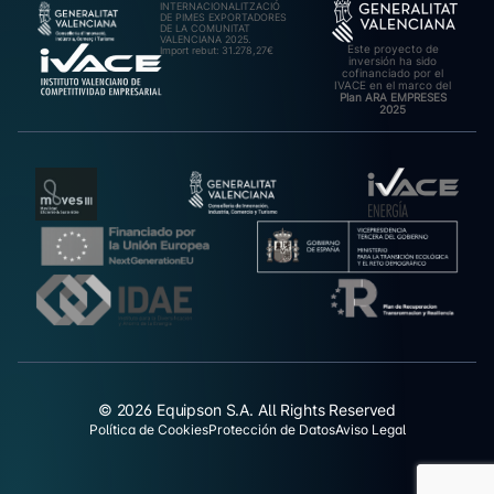
INTERNACIONALITZACIÓ
DE PIMES EXPORTADORES
DE LA COMUNITAT
VALENCIANA 2025.
Este proyecto de
Import rebut: 31.278,27€
inversión ha sido
cofinanciado por el
IVACE en el marco del
Plan ARA EMPRESES
2025
© 2026 Equipson S.A. All Rights Reserved
Política de Cookies
Protección de Datos
Aviso Legal