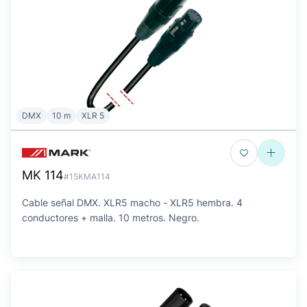
DMX
10 m
XLR 5
MK 114
#15KMA114
Cable señal DMX. XLR5 macho - XLR5 hembra. 4
conductores + malla. 10 metros. Negro.