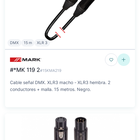
DMX
15 m
XLR 3
#*MK 119 2
#15KMA219
Cable señal DMX. XLR3 macho - XLR3 hembra. 2
conductores + malla. 15 metros. Negro.