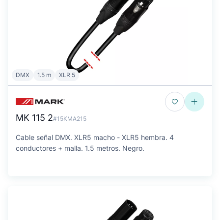
DMX
1.5 m
XLR 5
MK 115 2
#15KMA215
Cable señal DMX. XLR5 macho - XLR5 hembra. 4
conductores + malla. 1.5 metros. Negro.