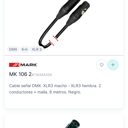
DMX
6 m
XLR 3
MK 106 2
#15KMA206
Cable señal DMX. XLR3 macho - XLR3 hembra. 2
conductores + malla. 6 metros. Negro.