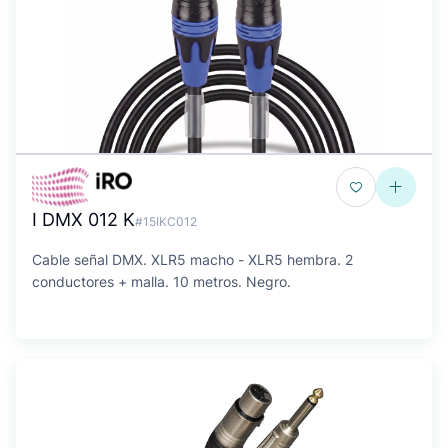
I DMX 012 K
#15IKC012
Cable señal DMX. XLR5 macho - XLR5 hembra. 2
conductores + malla. 10 metros. Negro.