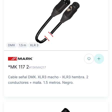
DMX
1.5 m
XLR 3
*MK 117 2
#15KMA217
Cable señal DMX. XLR3 macho - XLR3 hembra. 2
conductores + malla. 1.5 metros. Negro.