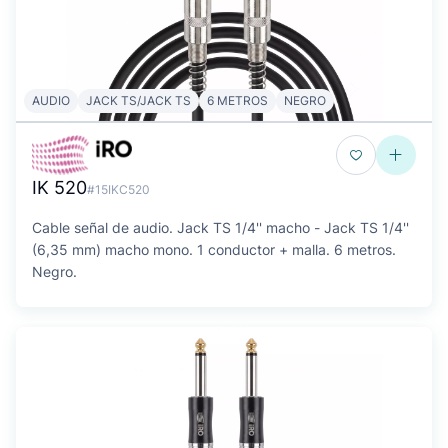
AUDIO
JACK TS/JACK TS
6 METROS
NEGRO
IK 520
#15IKC520
Cable señal de audio. Jack TS 1/4'' macho - Jack TS 1/4''
(6,35 mm) macho mono. 1 conductor + malla. 6 metros.
Negro.