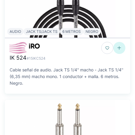
AUDIO
JACK TS/JACK TS
6 METROS
NEGRO
IK 524
#15IKC524
Cable señal de audio. Jack TS 1/4'' macho - Jack TS 1/4''
(6,35 mm) macho mono. 1 conductor + malla. 6 metros.
Negro.