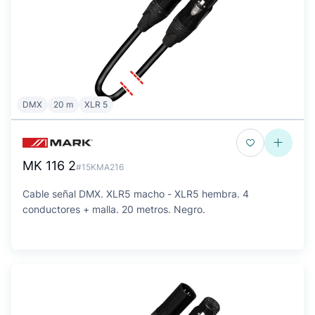
DMX
20 m
XLR 5
MK 116 2
#15KMA216
Cable señal DMX. XLR5 macho - XLR5 hembra. 4
conductores + malla. 20 metros. Negro.