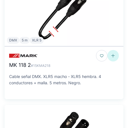
DMX
5 m
XLR 5
MK 118 2
#15KMA218
Cable señal DMX. XLR5 macho - XLR5 hembra. 4
conductores + malla. 5 metros. Negro.