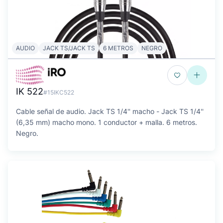
AUDIO
JACK TS/JACK TS
6 METROS
NEGRO
IK 522
#15IKC522
Cable señal de audio. Jack TS 1/4'' macho - Jack TS 1/4''
(6,35 mm) macho mono. 1 conductor + malla. 6 metros.
Negro.