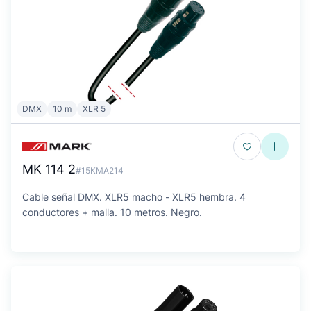
DMX
10 m
XLR 5
MK 114 2
#15KMA214
Cable señal DMX. XLR5 macho - XLR5 hembra. 4
conductores + malla. 10 metros. Negro.