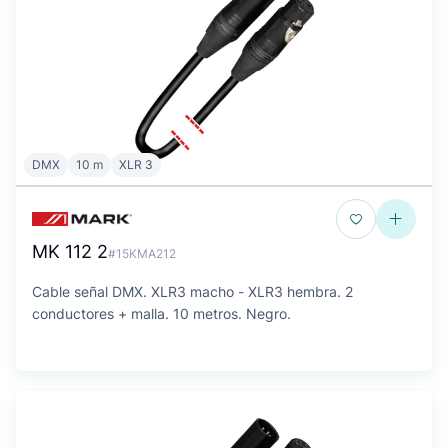
DMX
10 m
XLR 3
MK 112 2
#15KMA212
Cable señal DMX. XLR3 macho - XLR3 hembra. 2
conductores + malla. 10 metros. Negro.