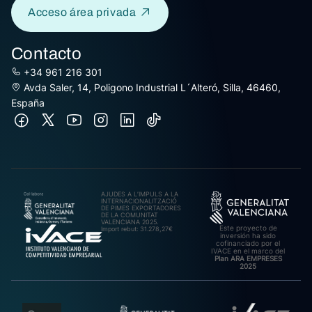
Acceso área privada
Contacto
+34 961 216 301
Avda Saler, 14, Poligono Industrial L´Alteró, Silla, 46460,
España
AJUDES A L’IMPULS A LA
INTERNACIONALITZACIÓ
DE PIMES EXPORTADORES
DE LA COMUNITAT
VALENCIANA 2025.
Este proyecto de
Import rebut: 31.278,27€
inversión ha sido
cofinanciado por el
IVACE en el marco del
Plan ARA EMPRESES
2025