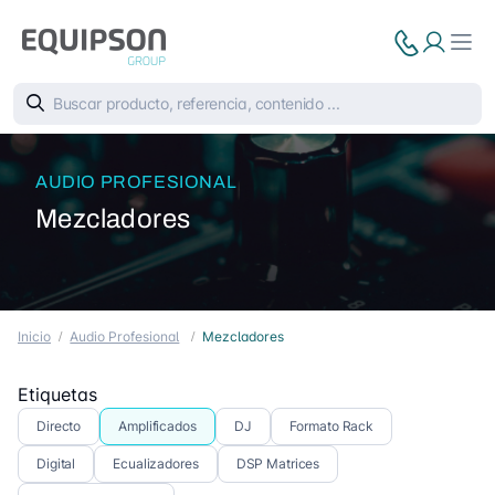
AUDIO PROFESIONAL
Mezcladores
Inicio
Audio Profesional
Mezcladores
Etiquetas
Directo
Amplificados
DJ
Formato Rack
Digital
Ecualizadores
DSP Matrices