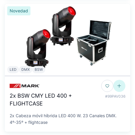
Novedad
LED
DMX
BSW
2x BSW CMY LED 400 +
#99PAV036
FLIGHTCASE
2x Cabeza móvil híbrida LED 400 W. 23 Canales DMX.
4º-35º + flightcase