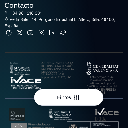
Contacto
+34 961 216 301
Avda Saler, 14, Poligono Industrial L´Alteró, Silla, 46460,
España
AJUDES A L’IMPULS A LA
INTERNACIONALITZACIÓ
DE PIMES EXPORTADORES
DE LA COMUNITAT
VALENCIANA 2025.
Este proyecto de
Import rebut: 31.278,27€
inversión ha sido
cofinanciado por el
IVACE en el marco del
Plan ARA EMPRESES
2025
Filtros