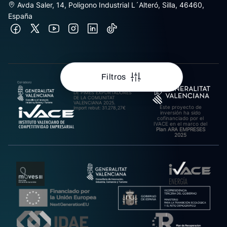
Avda Saler, 14, Poligono Industrial L´Alteró, Silla, 46460,
España
Filtros
AJUDES A L’IMPULS A LA
INTERNACIONALITZACIÓ
DE PIMES EXPORTADORES
DE LA COMUNITAT
VALENCIANA 2025.
Este proyecto de
Import rebut: 31.278,27€
inversión ha sido
cofinanciado por el
IVACE en el marco del
Plan ARA EMPRESES
2025